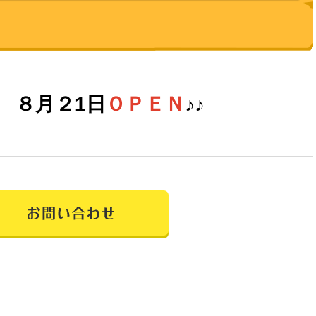
ん
８月２1日
ＯＰＥＮ
♪♪